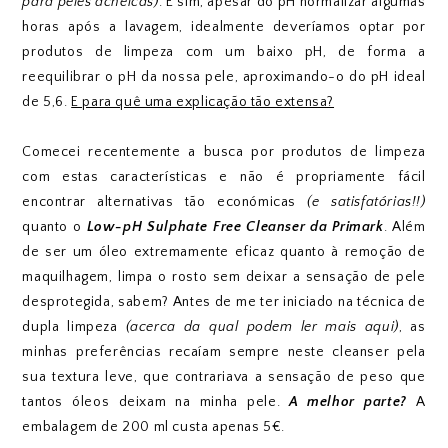
para peles acneícas)
. E sim, apesar do pH normalizar algumas
horas após a lavagem, idealmente deveríamos optar por
produtos de limpeza com um baixo pH, de forma a
reequilibrar o pH da nossa pele, aproximando-o do pH ideal
de 5,6.
E para quê uma explicação tão extensa?
Comecei recentemente a busca por produtos de limpeza
com estas características e não é propriamente fácil
encontrar alternativas tão económicas
(e satisfatórias!!)
quanto o
Low-pH Sulphate Free Cleanser da Primark
. Além
de ser um óleo extremamente eficaz quanto à remoção de
maquilhagem, limpa o rosto sem deixar a sensação de pele
desprotegida, sabem? Antes de me ter iniciado na técnica de
dupla limpeza
(acerca da qual podem ler mais aqui)
, as
minhas preferências recaíam sempre neste cleanser pela
sua textura leve, que contrariava a sensação de peso que
tantos óleos deixam na minha pele.
A melhor parte?
A
embalagem de 200 ml custa apenas 5€.