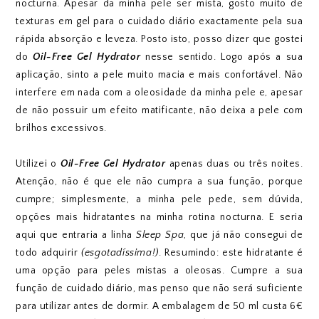
nocturna. Apesar da minha pele ser mista, gosto muito de
texturas em gel para o cuidado diário exactamente pela sua
rápida absorção e leveza. Posto isto, posso dizer que gostei
do
Oil-Free Gel Hydrator
nesse sentido. Logo após a sua
aplicação, sinto a pele muito macia e mais confortável. Não
interfere em nada com a oleosidade da minha pele e, apesar
de não possuir um efeito matificante, não deixa a pele com
brilhos excessivos.
Utilizei o
Oil-Free Gel Hydrator
apenas duas ou três noites.
Atenção, não é que ele não cumpra a sua função, porque
cumpre; simplesmente, a minha pele pede, sem dúvida,
opções mais hidratantes na minha rotina nocturna. E seria
aqui que entraria a linha
Sleep Spa
, que já não consegui de
todo adquirir
(esgotadíssima!)
. Resumindo: este hidratante é
uma opção para peles mistas a oleosas. Cumpre a sua
função de cuidado diário, mas penso que não será suficiente
para utilizar antes de dormir. A embalagem de 50 ml custa 6€