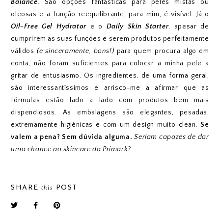
Balance
. São opções fantásticas para peles mistas ou
oleosas e a função reequilibrante, para mim, é visível. Já o
Oil-Free Gel Hydrator
e o
Daily Skin Starter
, apesar de
cumprirem as suas funções e serem produtos perfeitamente
válidos
(e sinceramente, bons!)
para quem procura algo em
conta, não foram suficientes para colocar a minha pele a
gritar de entusiasmo. Os ingredientes, de uma forma geral,
são interessantíssimos e arrisco-me a afirmar que as
fórmulas estão lado a lado com produtos bem mais
dispendiosos. As embalagens são elegantes, pesadas,
extremamente higiénicas e com um design muito clean.
Se
valem a pena? Sem dúvida alguma.
Seriam capazes de dar
uma chance ao skincare da Primark?
this
SHARE
POST