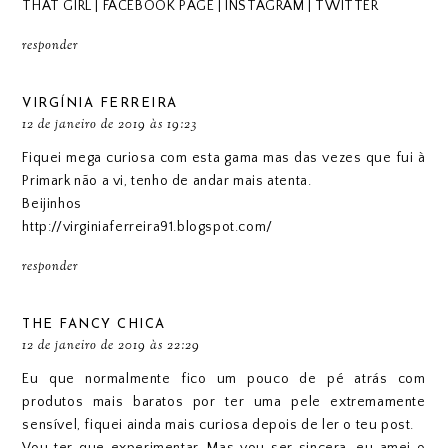
THAT GIRL
|
FACEBOOK PAGE
|
INSTAGRAM
|
TWITTER
responder
VIRGÍNIA FERREIRA
12 de janeiro de 2019 às 19:23
Fiquei mega curiosa com esta gama mas das vezes que fui à
Primark não a vi, tenho de andar mais atenta.
Beijinhos
http://virginiaferreira91.blogspot.com/
responder
THE FANCY CHICA
12 de janeiro de 2019 às 22:29
Eu que normalmente fico um pouco de pé atrás com
produtos mais baratos por ter uma pele extremamente
sensível, fiquei ainda mais curiosa depois de ler o teu post.
Vou ter que experimentar. Mas vou ser sincera, eu amei o