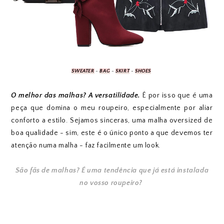
SWEATER
-
BAG
-
SKIRT
-
SHOES
O melhor das malhas? A versatilidade.
É por isso que é uma
peça que domina o meu roupeiro, especialmente por aliar
conforto a estilo. Sejamos sinceras, uma malha oversized de
boa qualidade - sim, este é o único ponto a que devemos ter
atenção numa malha - faz facilmente um look.
São fãs de malhas? É uma tendência que já está instalada
no vosso roupeiro?