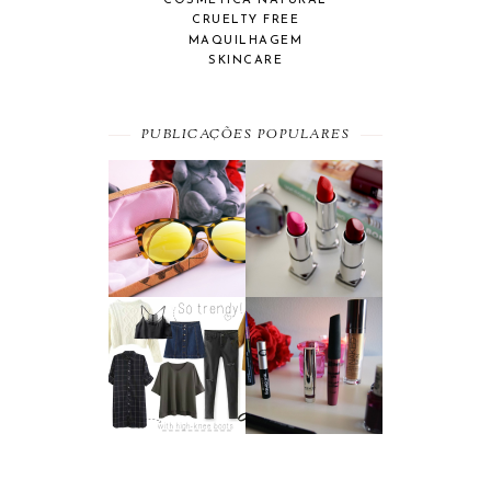
COSMÉTICA NATURAL
CRUELTY FREE
MAQUILHAGEM
SKINCARE
PUBLICAÇÕES POPULARES
SUMMER
A MAYBELLINE
ESSENTIAL
AFFAIR
MOST WANTED
BEAUTY
#SEPTEMBER
FAVORITES