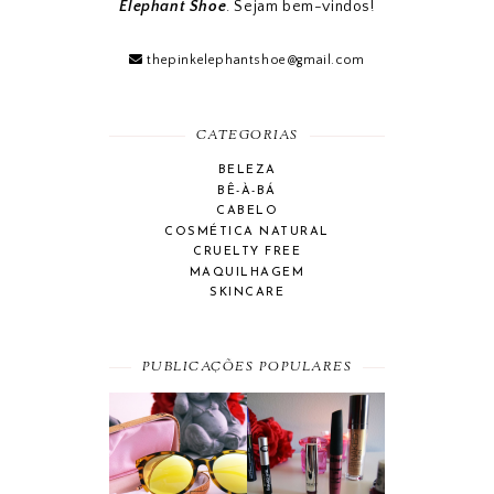
Elephant Shoe
. Sejam bem-vindos!
thepinkelephantshoe@gmail.com
CATEGORIAS
BELEZA
BÊ-À-BÁ
CABELO
COSMÉTICA NATURAL
CRUELTY FREE
MAQUILHAGEM
SKINCARE
PUBLICAÇÕES POPULARES
SUMMER
BEAUTY
ESSENTIAL
FAVORITES