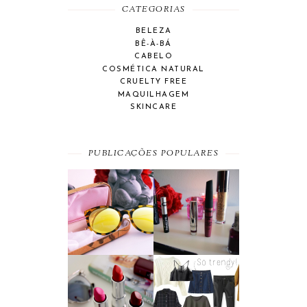
CATEGORIAS
BELEZA
BÊ-À-BÁ
CABELO
COSMÉTICA NATURAL
CRUELTY FREE
MAQUILHAGEM
SKINCARE
PUBLICAÇÕES POPULARES
SUMMER
BEAUTY
ESSENTIAL
FAVORITES
A MAYBELLINE
MOST WANTED
AFFAIR
#SEPTEMBER