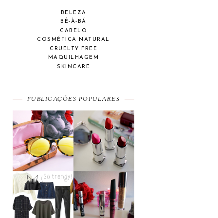
BELEZA
BÊ-À-BÁ
CABELO
COSMÉTICA NATURAL
CRUELTY FREE
MAQUILHAGEM
SKINCARE
PUBLICAÇÕES POPULARES
SUMMER
A MAYBELLINE
ESSENTIAL
AFFAIR
MOST WANTED
BEAUTY
#SEPTEMBER
FAVORITES