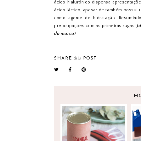
ácido hialurónico dispensa apresentaçõe
ácido láctico, apesar de também possui 
como agente de hidratação. Resumind
preocupações com as primeiras rugas.
J
da marca?
this
SHARE
POST
M
SCANDAL JEAN PAUL
GAULTIER