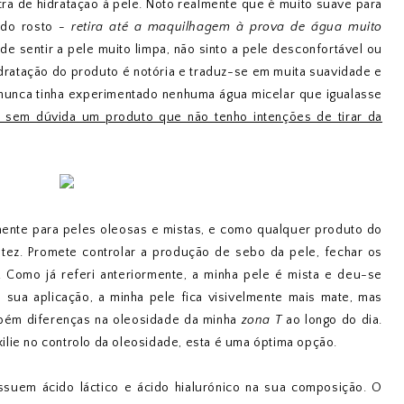
tra de hidratação à pele. Noto realmente que é muito suave para
 do rosto
- retira até a maquilhagem à prova de água muito
 de sentir a pele muito limpa, não sinto a pele desconfortável ou
idratação do produto é notória e traduz-se em muita suavidade e
nunca tinha experimentado nenhuma água micelar que igualasse
 sem dúvida um produto que não tenho intenções de tirar da
ente para peles oleosas e mistas, e como qualquer produto do
a tez. Promete controlar a produção de sebo da pele, fechar os
. Como já referi anteriormente, a minha pele é mista e deu-se
sua aplicação, a minha pele fica visivelmente mais mate, mas
mbém diferenças na oleosidade da minha
zona T
ao longo do dia.
lie no controlo da oleosidade, esta é uma óptima opção.
suem ácido láctico e ácido hialurónico na sua composição. O