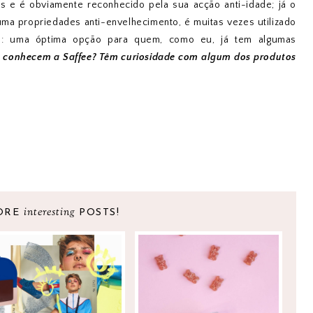
s e é obviamente reconhecido pela sua acção anti-idade; já o
uma propriedades anti-envelhecimento, é muitas vezes utilizado
o: uma óptima opção para quem, como eu, já tem algumas
á conhecem a Saffee? Têm curiosidade com algum dos produtos
interesting
ORE
POSTS!
5 MOTIVOS PARA
EXPERIMENTEI A
VOLTAR A USAR
TUMMYTOX!