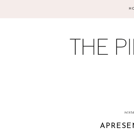
H
sexta
APRESE