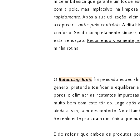
micelar bifásica que garante um toque ex
com a pele, mas implacável na limpeza
rapidamente.
Após a sua utilização, além
a repuxar
- antes pelo contrário.
A dita h
conforto. Sendo completamente sincera, 
esta sensação.
Recomendo vivamente; é
minha rotina.
O
Balancing Tonic
foi pensado especialm
género, pretende tonificar e equilibrar 
poros e eliminar as restantes impurezas
muito bem com este tónico. Logo após a 
ainda assim, sem desconforto. Notei ta
Se realmente procuram um tónico que auxi
É de referir que ambos os produtos pos