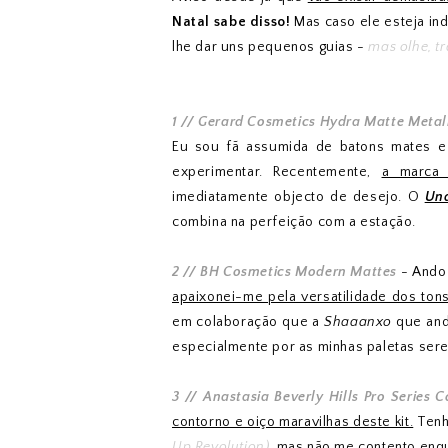
Natal sabe disso!
Mas caso ele esteja in
lhe dar uns pequenos guias -
mas olhe, t
1 // Gerard Cosmetics Hydra Matte Metall
Eu sou fã assumida de batons mates 
experimentar. Recentemente,
a marca 
imediatamente objecto de desejo. O
Un
combina na perfeição com a estação.
2 // BH Cosmetics Modern Mattes
- Ando 
apaixonei-me pela versatilidade dos to
em colaboração que a
Shaaanxo
que and
especialmente por as minhas paletas se
3 // Anastasia Beverly Hills Pro Series C
contorno e oiço maravilhas deste kit.
Tenh
Up Revolution)
, mas não me contento enqu