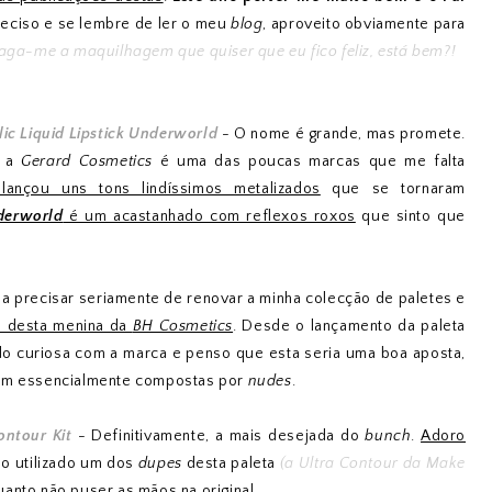
deciso e se lembre de ler o meu
blog
, aproveito obviamente para
raga-me a maquilhagem que quiser que eu fico feliz, está bem?!
ic Liquid Lipstick Underworld
- O nome é grande, mas promete.
e a
Gerard Cosmetics
é uma das poucas marcas que me falta
lançou uns tons lindíssimos metalizados
que se tornaram
derworld
é um acastanhado com reflexos roxos
que sinto que
a precisar seriamente de renovar a minha colecção de paletes e
ns desta menina da
BH Cosmetics
. Desde o lançamento da paleta
o curiosa com a marca e penso que esta seria uma boa aposta,
rem essencialmente compostas por
nudes
.
ontour Kit
- Definitivamente, a mais desejada do
bunch
.
Adoro
o utilizado um dos
dupes
desta paleta
(a Ultra Contour da Make
anto não puser as mãos na original.