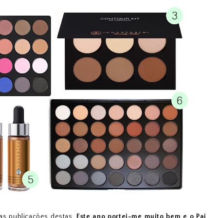
das publicações destas
.
Este ano portei-me muito bem e o Pai