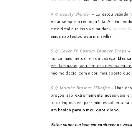
4 // Beauty Blender
-
Eu estou viciada 
estar sempre a recomprá-la. Assim sendo
este Natal que isso vai mudar -
ou esta Bl
ainda não testou esta maravilha.
5 // Cover Fx Custom Enancer Drops
-
nunca mais me saíram da cabeça.
Elas s
em iluminador, vou ser uma pessoa muit
não me decidi com a cor, mas aposto que
6 // Morphe Brushes 35Koffee
- Uma das 
preços são extremamente acessíveis e
torna impossível para mim escolher uma,
um básico para o meu quotidiano.
Estou super curiosa em conhecer os vos