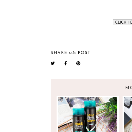
CLICK H
this
SHARE
POST
M
SANTO BLACK
G
PODEROSO