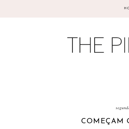
H
segunda
COMEÇAM O