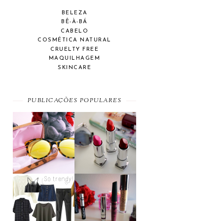
BELEZA
BÊ-À-BÁ
CABELO
COSMÉTICA NATURAL
CRUELTY FREE
MAQUILHAGEM
SKINCARE
PUBLICAÇÕES POPULARES
SUMMER
A MAYBELLINE
ESSENTIAL
AFFAIR
MOST WANTED
BEAUTY
#SEPTEMBER
FAVORITES