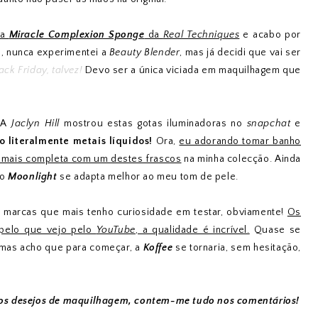
na
Miracle Complexion Sponge
da
Real Techniques
e acabo por
, nunca experimentei a
Beauty Blender
, mas já decidi que vai ser
ack Friday, talvez!
Devo ser a única viciada em maquilhagem que
 A
Jaclyn Hill
mostrou estas gotas iluminadoras no
snapchat
e
ão literalmente metais líquidos!
Ora,
eu adorando tomar banho
o mais completa com um destes frascos
na minha colecção. Ainda
 o
Moonlight
se adapta melhor ao meu tom de pele.
marcas que mais tenho curiosidade em testar, obviamente!
Os
 pelo que vejo pelo
YouTube
, a qualidade é incrível.
Quase se
 mas acho que para começar, a
Koffee
se tornaria, sem hesitação,
sos desejos de maquilhagem, contem-me tudo nos comentários!