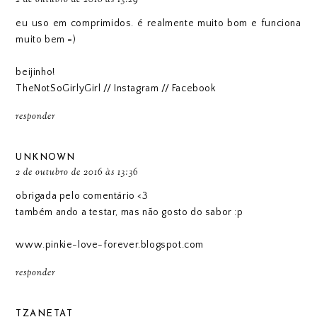
2 de outubro de 2016 às 13:29
eu uso em comprimidos. é realmente muito bom e funciona
muito bem =)
beijinho!
TheNotSoGirlyGirl
//
Instagram
//
Facebook
responder
UNKNOWN
2 de outubro de 2016 às 13:36
obrigada pelo comentário <3
também ando a testar, mas não gosto do sabor :p
www.pinkie-love-forever.blogspot.com
responder
TZANETAT