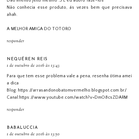
Dão imenso jeito mesmo :3 E eu adoro fazê-los ^^
Não conhecia esse produto, ás vezes bem que precisava
ahah.
A MELHOR AMIGA DO TOTORO
responder
NEQUÉREN REIS
1 de outubro de 2016 às 13:43
Para que tem esse problema vale a pena, resenha ótima amei
a dica
Blog: https://arrasandonobatomvermelho.blogspot.com.br/
Canal:https://www.youtube.com/watch?v=DmO8csZDARM
responder
BABALUCCIA
1 de outubro de 2016 às 13:50