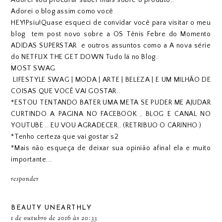
Adorei vou procurar saber mais sobre o produto..
Adorei o blog assim como você
HEY!Psiu!Quase esqueci de convidar você para visitar o meu
blog tem post novo sobre a
OS Tênis Febre do Momento
ADIDAS SUPERSTAR
e outros assuntos como a
A nova série
do NETFLIX THE GET DOWN
Tudo lá no Blog..
MOST SWAG
LIFESTYLE SWAG | MODA | ARTE | BELEZA | E UM MILHÃO DE
COISAS QUE VOCÊ VAI GOSTAR..
*ESTOU TENTANDO BATER UMA META SE PUDER ME AJUDAR
CURTINDO A PAGINA NO FACEBOOK , BLOG E CANAL NO
YOUTUBE .. EU VOU AGRADECER.. (RETRIBUO O CARINHO )
*Tenho certeza que vai gostar s2
*Mais não esqueça de deixar sua opinião afinal ela e muito
importante...
responder
BEAUTY UNEARTHLY
1 de outubro de 2016 às 20:33