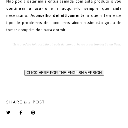
Não podia estar mais entusiasmada com este produto e
vou
continuar a usá-lo
e a adquiri-lo sempre que sinta
necessário.
Aconselho definitivamente
a quem tem este
tipo de problemas de sono, mas ainda assim não gosta de
tomar comprimidos para dormir.
*Este produto foi recebido através da campanha de experimentação da Youzz
CLICK HERE FOR THE ENGLISH VERSION
this
SHARE
POST