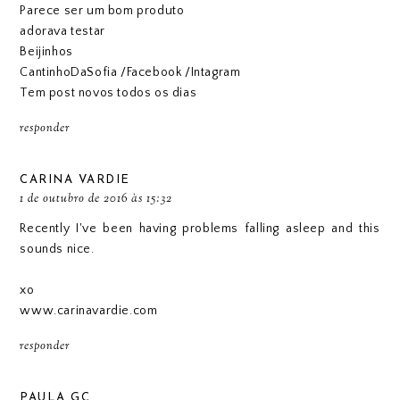
Parece ser um bom produto
adorava testar
Beijinhos
CantinhoDaSofia
/
Facebook
/
Intagram
Tem post novos todos os dias
responder
CARINA VARDIE
1 de outubro de 2016 às 15:32
Recently I've been having problems falling asleep and this
sounds nice.
xo
www.carinavardie.com
responder
PAULA GC