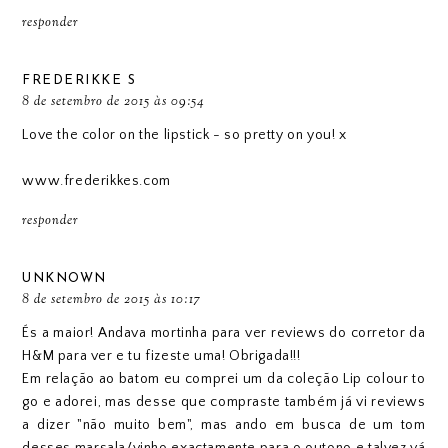
responder
FREDERIKKE S
8 de setembro de 2015 às 09:54
Love the color on the lipstick - so pretty on you! x
www.frederikkes.com
responder
UNKNOWN
8 de setembro de 2015 às 10:17
És a maior! Andava mortinha para ver reviews do corretor da
H&M para ver e tu fizeste uma! Obrigada!!!
Em relação ao batom eu comprei um da coleção Lip colour to
go e adorei, mas desse que compraste também já vi reviews
a dizer "não muito bem", mas ando em busca de um tom
desses marsala/vinho exactamente para o outono e talvez vá