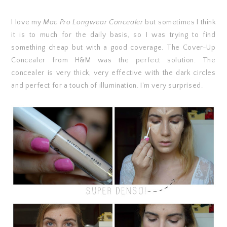
I love my
Mac Pro Longwear Concealer
but sometimes I think
it is to much for the daily basis, so I was trying to find
something cheap but with a good coverage. The Cover-Up
Concealer from H&M was the perfect solution. The
concealer is very thick, very effective with the dark circles
and perfect for a touch of illumination. I'm very surprised.