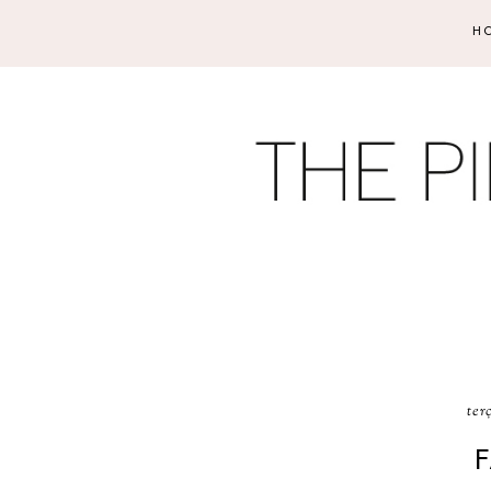
H
ter