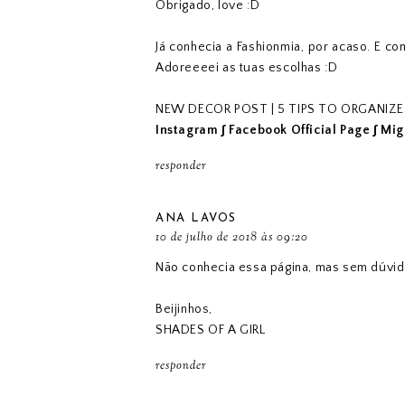
Obrigado, love :D
Já conhecia a Fashionmia, por acaso. E c
Adoreeeei as tuas escolhas :D
NEW DECOR POST | 5 TIPS TO ORGANIZE
Instagram
∫
Facebook Official Page
∫
Mig
responder
ANA LAVOS
10 de julho de 2018 às 09:20
Não conhecia essa página, mas sem dúvida
Beijinhos,
SHADES OF A GIRL
responder