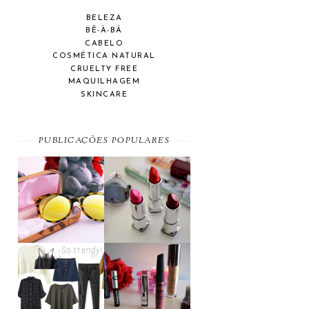
BELEZA
BÊ-À-BÁ
CABELO
COSMÉTICA NATURAL
CRUELTY FREE
MAQUILHAGEM
SKINCARE
PUBLICAÇÕES POPULARES
SUMMER
A MAYBELLINE
ESSENTIAL
AFFAIR
MOST WANTED
BEAUTY
#SEPTEMBER
FAVORITES