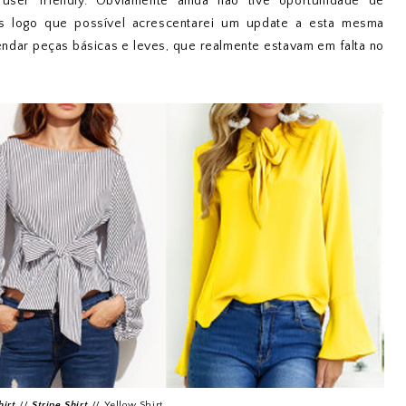
 user friendly. Obviamente ainda não tive oportunidade de
as logo que possível acrescentarei um update a esta mesma
endar peças básicas e leves, que realmente estavam em falta no
hirt
//
Stripe Shirt
//
Yellow Shirt