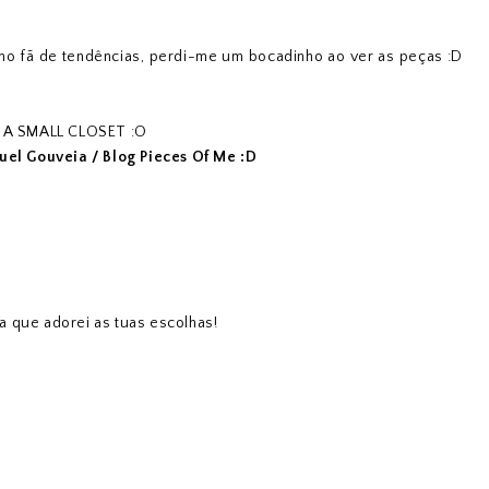
omo fã de tendências, perdi-me um bocadinho ao ver as peças :D
 A SMALL CLOSET :O
uel Gouveia / Blog Pieces Of Me :D
 que adorei as tuas escolhas!