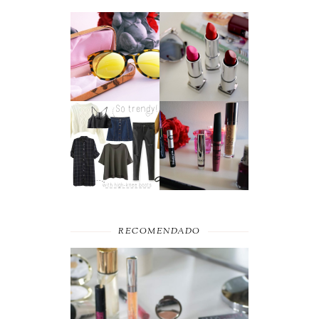
SUMMER
A MAYBELLINE
ESSENTIAL
AFFAIR
MOST WANTED
BEAUTY
#SEPTEMBER
FAVORITES
RECOMENDADO