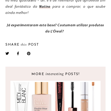
no meu quotidiano -
ah, e é de relembrar que aproveitei um
deal fantástico da
Notino
para a comprar, o que soube
ainda melhor!
Já experimentaram esta base? Costumam utilizar produtos
da L'Óreal?
this
SHARE
POST
interesting
MORE
POSTS!