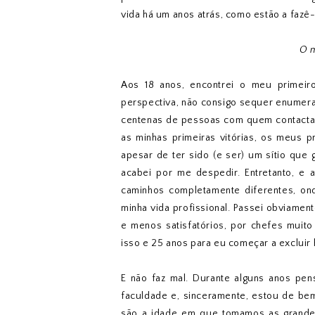
vida há um anos atrás, como estão a fazê-
O m
Aos 18 anos, encontrei o meu primeiro
perspectiva, não consigo sequer enumerar
centenas de pessoas com quem contactava
as minhas primeiras vitórias, os meus p
apesar de ter sido (e ser) um sítio que 
acabei por me despedir. Entretanto, e 
caminhos completamente diferentes, on
minha vida profissional. Passei obviamen
e menos satisfatórios, por chefes muito
isso e 25 anos para eu começar a excluir
E não faz mal. Durante alguns anos pens
faculdade e, sinceramente, estou de be
são a idade em que tomamos as grande