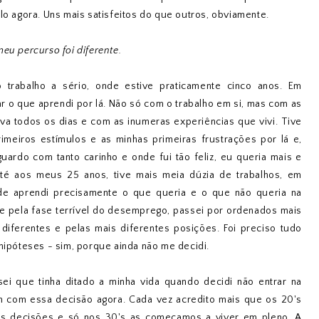
lo agora. Uns mais satisfeitos do que outros, obviamente.
eu percurso foi diferente.
 trabalho a sério, onde estive praticamente cinco anos. Em
 o que aprendi por lá. Não só com o trabalho em si, mas com as
 todos os dias e com as inumeras experiências que vivi. Tive
rimeiros estímulos e as minhas primeiras frustrações por lá e,
guardo com tanto carinho e onde fui tão feliz, eu queria mais e
até aos meus 25 anos, tive mais meia dúzia de trabalhos, em
de aprendi precisamente o que queria e o que não queria na
te pela fase terrível do desemprego, passei por ordenados mais
 diferentes e pelas mais diferentes posições. Foi preciso tudo
 hipóteses - sim, porque ainda não me decidi.
ei que tinha ditado a minha vida quando decidi não entrar na
m com essa decisão agora. Cada vez acredito mais que os 20's
s decisões e só nos 30's as começamos a viver em pleno. A