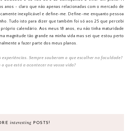
os anos - claro que não apenas relacionadas com o mercado de
aticamente inexplicável e define-me. Define-me enquanto pessoa
nho. Tudo isto para dizer que também foi só aos 25 que percebi
próprio calendário. Aos meus 18 anos, eu não tinha maturidade
ma magnitude tão grande na minha vida mas sei que estou perto
nalmente a fazer parte dos meus planos.
as experiências. Sempre souberam o que escolher na faculdade?
m o que está a acontecer na vossa vida?
interesting
ORE
POSTS!