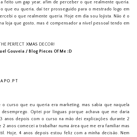
ia feito um gap year, afim de perceber o que realmente queria.
ilo que eu queria, daí ter prosseguido para o mestrado logo em
ercebi o que realmente queria. Hoje em dia sou lojista. Não é o
a loja que gosto, mas é compensador a nível pessoal tendo em
THE PERFECT XMAS DECOR!
uel Gouveia / Blog Pieces Of Me :D
APO.PT
e o curso que eu queria era marketing, mas sabia que naquela
 o desemprego. Optei por línguas porque achava que me daria
. 3 anos depois com o curso na mão dei explicações durante 2
 2 anos comecei a trabalhar numa área que me era familiar mas
til. Hoje, 4 anos depois estou feliz com a minha decisão. Nem