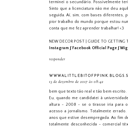
terminei o secundário. Possivelmente ter
Sinto que a licenciatura não me deu aqu
seguida. Aí, sim, com bases diferentes, p
pior trabalho do mundo porque estou num
conta que me fez aprender trabalhar! <3
NEW DECOR POST | GUIDE TO GETTING 
Instagram
∫
Facebook Official Page
∫
Mig
responder
WWWALITTLEBITOFPPINK.BLOGS.S
13 de dezembro de 2017 às 08:42
bem que texto tão real e tão bem escrito.
Eu, quando me candidatei à universidad
altura - 2008 - se o tirasse iria para
acesso a jornalismo. Totalmente errado
anos que estive desempregada. Ao fim de
totalmente desconhecida - comercial têx