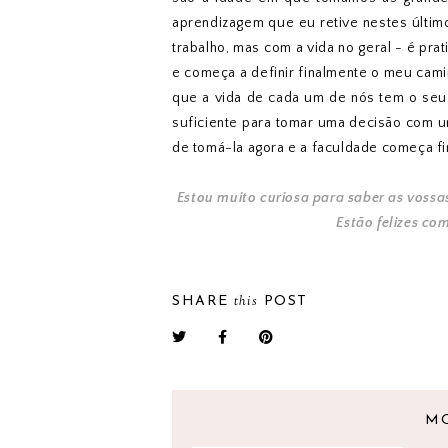
aprendizagem que eu retive nestes últim
trabalho, mas com a vida no geral - é pr
e começa a definir finalmente o meu cami
que a vida de cada um de nós tem o seu 
suficiente para tomar uma decisão com u
de tomá-la agora e a faculdade começa fi
Estou muito curiosa para saber as voss
Estão felizes co
this
SHARE
POST
M