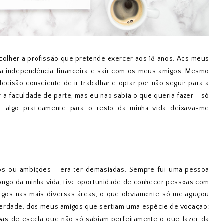
lher a profissão que pretende exercer aos 18 anos. Aos meus
ha independência financeira e sair com os meus amigos. Mesmo
ecisão consciente de ir trabalhar e optar por não seguir para a
r a faculdade de parte, mas eu não sabia o que queria fazer - só
r algo praticamente para o resto da minha vida deixava-me
vos ou ambições - era ter demasiadas. Sempre fui uma pessoa
longo da minha vida, tive oportunidade de conhecer pessoas com
regos nas mais diversas áreas; o que obviamente só me aguçou
de verdade, dos meus amigos que sentiam uma espécie de vocação:
as de escola que não só sabiam perfeitamente o que fazer da