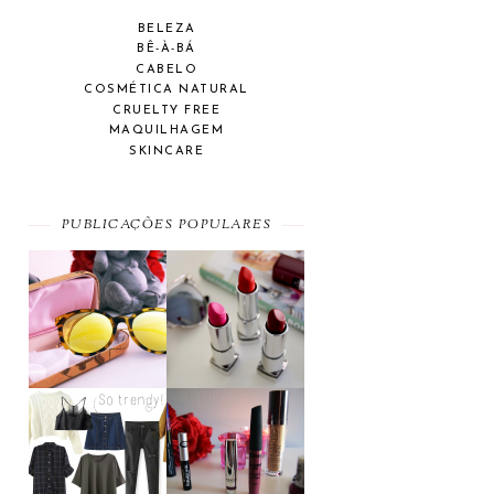
BELEZA
BÊ-À-BÁ
CABELO
COSMÉTICA NATURAL
CRUELTY FREE
MAQUILHAGEM
SKINCARE
PUBLICAÇÕES POPULARES
SUMMER
A MAYBELLINE
ESSENTIAL
AFFAIR
MOST WANTED
BEAUTY
#SEPTEMBER
FAVORITES