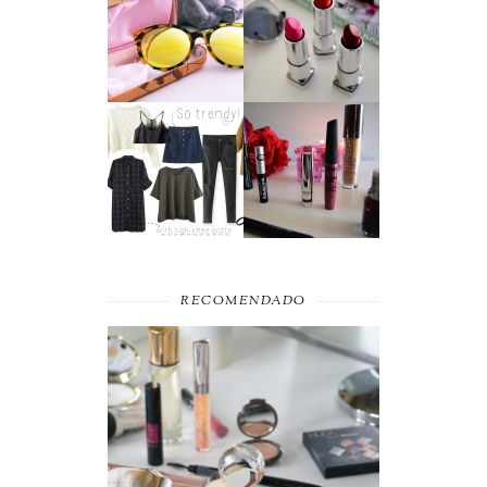
SUMMER
A MAYBELLINE
ESSENTIAL
AFFAIR
MOST WANTED
BEAUTY
#SEPTEMBER
FAVORITES
RECOMENDADO
FAVORITOS DE
MAQUILHAGEM 2019