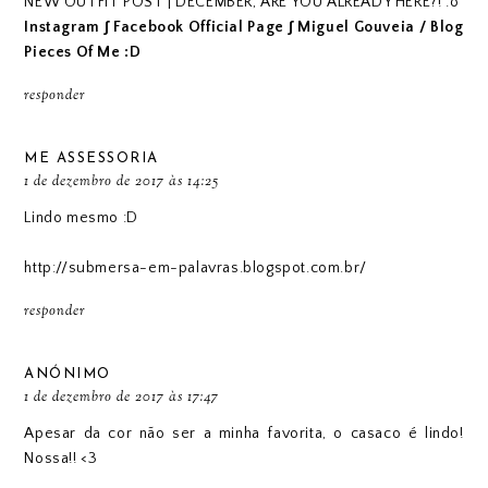
NEW OUTFIT POST | DECEMBER, ARE YOU ALREADY HERE?! :o
Instagram
∫
Facebook Official Page
∫
Miguel Gouveia / Blog
Pieces Of Me :D
responder
ME ASSESSORIA
1 de dezembro de 2017 às 14:25
Lindo mesmo :D
http://submersa-em-palavras.blogspot.com.br/
responder
ANÓNIMO
1 de dezembro de 2017 às 17:47
Apesar da cor não ser a minha favorita, o casaco é lindo!
Nossa!! <3