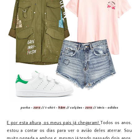
parka -
zara
// t-shirt -
h&m
// calções -
zara
// ténis - adidas
E por esta altura, os meus pais já chegaram!
Todos os anos,
estou a contar os dias para ver o avião deles aterrar. Sou
muito pegada a ambos e, mesmo já tendo passado dois anos,