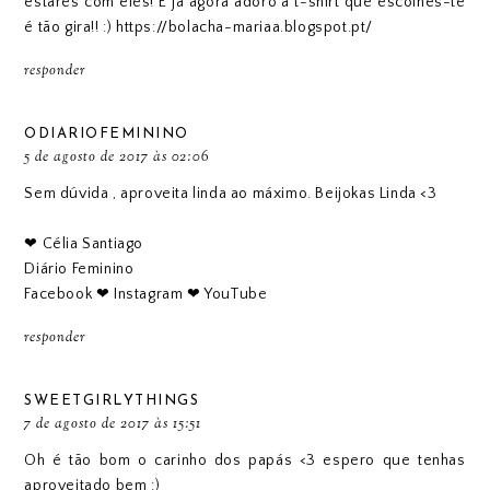
estares com eles! E já agora adoro a t-shirt que escolhes-te
é tão gira!! :) https://bolacha-mariaa.blogspot.pt/
responder
ODIARIOFEMININO
5 de agosto de 2017 às 02:06
Sem dúvida , aproveita linda ao máximo. Beijokas Linda <3
❤ Célia Santiago
Diário Feminino
Facebook
❤
Instagram
❤
YouTube
responder
SWEETGIRLYTHINGS
7 de agosto de 2017 às 15:51
Oh é tão bom o carinho dos papás <3 espero que tenhas
aproveitado bem :)