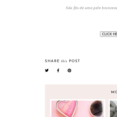
São fãs de uma pele bronzea
CLICK H
this
SHARE
POST
M