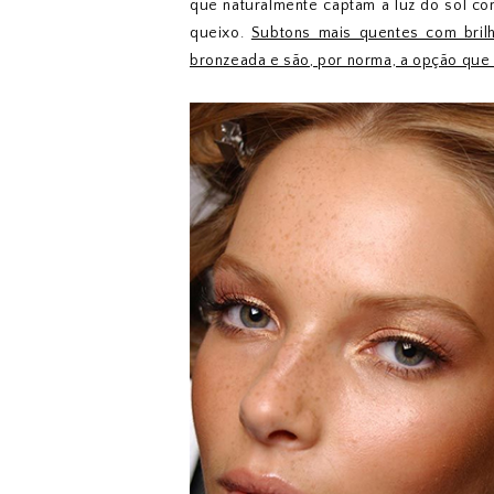
que naturalmente captam a luz do sol com
queixo.
Subtons mais quentes com bril
bronzeada e são, por norma, a opção que m