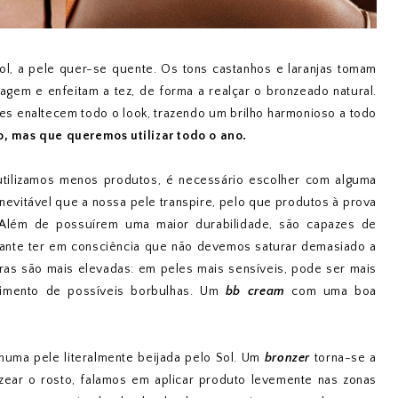
l, a pele quer-se quente. Os tons castanhos e laranjas tomam
gem e enfeitam a tez, de forma a realçar o bronzeado natural.
 enaltecem todo o look, trazendo um brilho harmonioso a todo
o, mas que queremos utilizar todo o ano.
utilizamos menos produtos, é necessário escolher com alguma
É inevitável que a nossa pele transpire, pelo que produtos à prova
 Além de possuírem uma maior durabilidade, são capazes de
tante ter em consciência que não devemos saturar demasiado a
as são mais elevadas: em peles mais sensíveis, pode ser mais
cimento de possíveis borbulhas. Um
bb cream
com uma boa
 numa pele literalmente beijada pelo Sol. Um
bronzer
torna-se a
ear o rosto, falamos em aplicar produto levemente nas zonas