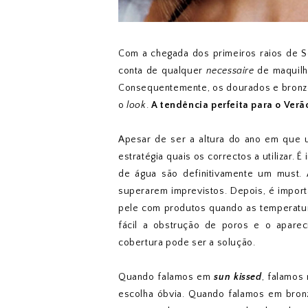
Com a chegada dos primeiros raios de So
conta de qualquer
necessaire
de maquilha
Consequentemente, os dourados e bronzes
o
look
.
A tendência perfeita para o Verã
Apesar de ser a altura do ano em que 
estratégia quais os correctos a utilizar. 
de água são definitivamente um must.
superarem imprevistos. Depois, é impor
pele com produtos quando as temperatur
fácil a obstrução de poros e o apare
cobertura pode ser a solução.
Quando falamos em
sun kissed
, falamos
escolha óbvia. Quando falamos em bronz