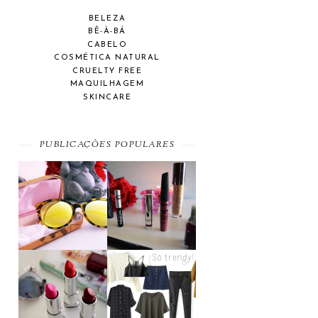
BELEZA
BÊ-À-BÁ
CABELO
COSMÉTICA NATURAL
CRUELTY FREE
MAQUILHAGEM
SKINCARE
PUBLICAÇÕES POPULARES
SUMMER
BEAUTY
ESSENTIAL
FAVORITES
A MAYBELLINE
MOST WANTED
AFFAIR
#SEPTEMBER