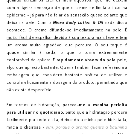
quando utilizamos cremes mais aquosos, que me deixam
com a ligeira sensação de que o creme se limita a ficar na
epiderme - já para não falar da sensação quase colante que
deixa na pele. Com o
Nivea Body Lotion & Oil
nada disso
acontece.
O creme difunde-se imediatamente na pele. É
muito fácil de espalhar devido à sua textura mais leve e tem
um aroma muito agradável que perdura.
O seu toque é
quase similar à seda, o que o torna extremamente
confortável de aplicar.
É rapidamente absorvido pela pele
,
algo que aprecio bastante. Queria também fazer referência à
embalagem que considero bastante prática de utilizar e
controla eficazmente a dosagem do produto, permitindo que
não exista desperdício.
Em termos de hidratação,
parece-me a escolha perfeita
para utilizar no quotidiano.
Sinto que a hidratação perdura
facilmente por todo o dia, deixando a minha pele hidratada,
macia e cheirosa -
sim, porque o aroma quente a baunilha