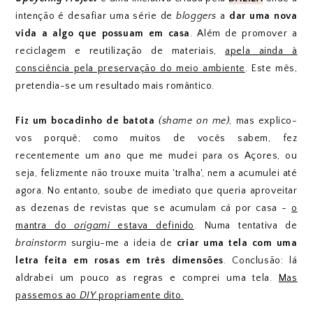
intenção é desafiar uma série de
bloggers
a
dar uma nova
vida a algo que possuam em casa
. Além de promover a
reciclagem e reutilização de materiais,
apela ainda à
consciência pela preservação do meio ambiente
. Este mês,
pretendia-se um resultado mais romântico.
Fiz um bocadinho de batota
(shame on me)
, mas explico-
vos porquê; como muitos de vocês sabem, fez
recentemente um ano que me mudei para os Açores, ou
seja, felizmente não trouxe muita 'tralha', nem a acumulei até
agora. No entanto, soube de imediato que queria aproveitar
as dezenas de revistas que se acumulam cá por casa -
o
mantra do
origami
estava definido
. Numa tentativa de
brainstorm
surgiu-me a ideia de
criar uma tela com uma
letra feita em rosas em três dimensões
. Conclusão: lá
aldrabei um pouco as regras e comprei uma tela.
Mas
passemos ao
DIY
propriamente dito.