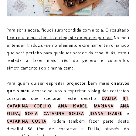
Para ser sincera, fiquei surpreendida com a tela. O
resultado
ficou muito mais bonito e elegante do que esperava!
No meu
entender, traduziu-se no elemento extremamente romântico
que será perfeito para qualquer parede da casa. Aliás, estou
tentada a fazer mais três do género e colocá-los
simetricamente sob a minha cama.
Para quem quiser espreitar
projectos bem mais criativos
que o meu
, aconselho-vos a espreitar o blog das restantes
corajosas que aceitaram este desafio:
DALILA
,
JIJI
,
CATARINA COELHO
,
ANA ISABEL
,
MARIANA
,
ANA
FILIPA
,
SOFIA
,
CATARINA SOUSA
,
JOANA ISABEL
e
CATARINA COSTA
. Podem também fazer parte deste
desafio! Só têm de contactar a Dalila, através do