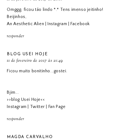
Omggg, ficou tão lindo *.* Tens imenso jeitinho!
Beijinhos,
An Aesthetic Alien
|
Instagram
|
Facebook
responder
BLOG USEI HOJE
11 de fevereiro de 2017 às 21:49
Ficou muito bonitinho...gostei.
Bjim...
>>blog Usei Hoje<<
Instagram
|
Twitter
|
Fan Page
responder
MAGDA CARVALHO