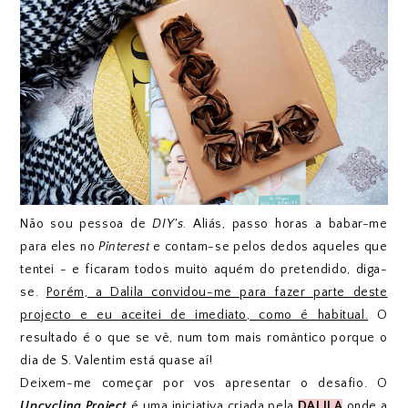
Não sou pessoa de
DIY's
. Aliás, passo horas a babar-me
para eles no
Pinterest
e contam-se pelos dedos aqueles que
tentei - e ficaram todos muito aquém do pretendido, diga-
se.
Porém, a Dalila convidou-me para fazer parte deste
projecto e eu aceitei de imediato, como é habitual.
O
resultado é o que se vê, num tom mais romântico porque o
dia de S. Valentim está quase aí!
Deixem-me começar por vos apresentar o desafio. O
Upcycling Project
é uma iniciativa criada pela
DALILA
onde a