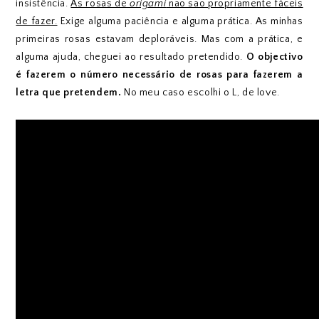
insistência.
As rosas de
origami
não são propriamente fáceis
de fazer.
Exige alguma paciência e alguma prática. As minhas
primeiras rosas estavam deploráveis. Mas com a prática, e
alguma ajuda, cheguei ao resultado pretendido.
O objectivo
é fazerem o número necessário de rosas para fazerem a
letra que pretendem.
No meu caso escolhi o L, de love.