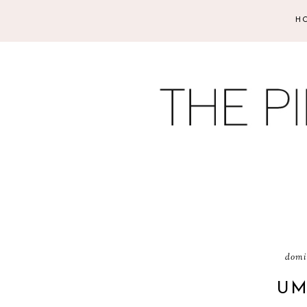
H
domi
UM