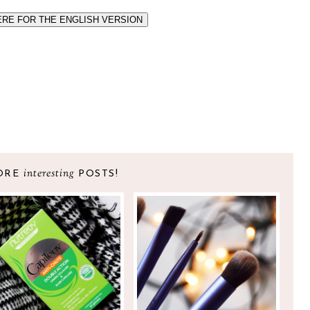
ERE FOR THE ENGLISH VERSION
interesting
ORE
POSTS!
 PREOCUPAÇÃO COM
PINCÉIS PINCÉIS E
 QUEDA DE CABELO
MAIS PINCÉIS!