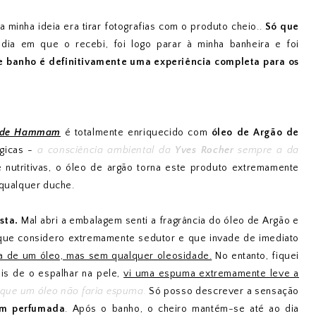
 minha ideia era tirar fotografias com o produto cheio..
Só que
 dia em que o recebi, foi logo parar à minha banheira e foi
e banho é definitivamente uma experiência completa para os
n de Hammam
é totalmente enriquecido com
óleo de Argão de
ógicas -
a consciência ambiental da
Yves Rocher
sempre a da
utritivas, o óleo de argão torna este produto extremamente
 qualquer duche.
sta.
Mal abri a embalagem senti a fragrância do óleo de Argão e
 que considero extremamente sedutor e que invade de imediato
 a de um óleo, mas sem qualquer oleosidade.
No entanto, fiquei
is de o espalhar na pele,
vi uma espuma extremamente leve a
 que um óleo não faria espuma.
Só posso descrever a sensação
m perfumada
. Após o banho, o cheiro mantém-se até ao dia