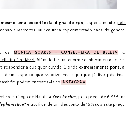
o mesmo uma experiência digna de
spa
, especialmente
pelo
intenso a Marrocos
. Nunca tinha experimentado nada do género,
és da
MÓNICA SOARES - CONSELHEIRA DE BELEZA
.
O
elheira é notável.
Além de ter um enorme conhecimento acerca
ra responder a qualquer dúvida. É ainda
extremamente pontual
e é um aspecto que valorizo muito porque já tive péssimas
m também podem encontrá-la no
INSTAGRAM
.
el no catálogo de Natal da
Yves Rocher
, pelo preço de 6,95€, no
lephantshoe"
e usufruir de um desconto de 15% sob este preço,