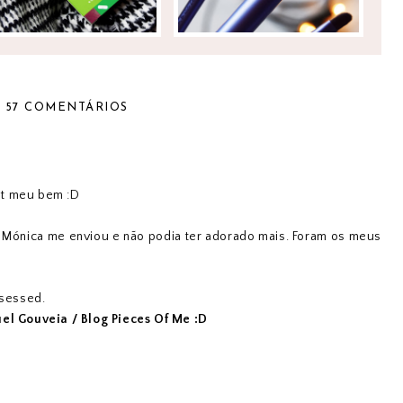
57 COMENTÁRIOS
nt meu bem :D
 Mónica me enviou e não podia ter adorado mais. Foram os meus
sessed.
el Gouveia / Blog Pieces Of Me :D