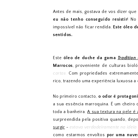
Antes de mais, gostava de vos dizer que a
eu não tenho conseguido resistir
! No
impossível não ficar rendida.
Este óleo d
sentidos.
Este
óleo de duche da gama
Traditio
Marrocos
, proveniente de culturas biol
cartas.
Com propriedades extremamente n
rico, trazendo uma experiência luxuosa a
No primeiro contacto,
o odor é protagoni
a sua essência marroquina. É um cheiro
toda a banheira.
A sua textura na pele é
surpreendida pela positiva quando, depo
surgir
-
estava verdadeiramente na ideia
como estarmos envoltos
por uma nuve