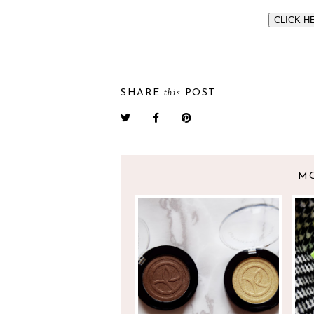
CLICK H
this
SHARE
POST
M
AS SURPRESAS
A
TAMBÉM VÊM EM
A
CATÁLOGOS