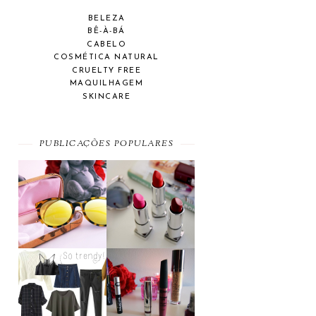
BELEZA
BÊ-À-BÁ
CABELO
COSMÉTICA NATURAL
CRUELTY FREE
MAQUILHAGEM
SKINCARE
PUBLICAÇÕES POPULARES
SUMMER
A MAYBELLINE
ESSENTIAL
AFFAIR
MOST WANTED
BEAUTY
#SEPTEMBER
FAVORITES