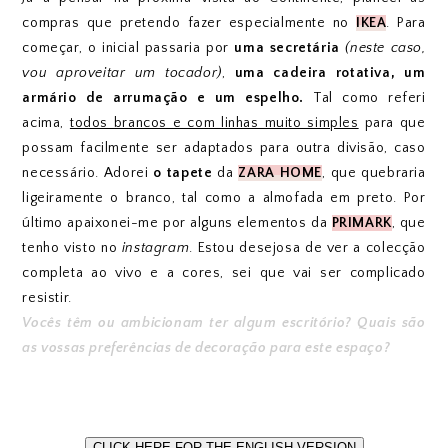
compras que pretendo fazer especialmente no
IKEA
. Para
começar, o inicial passaria por
uma secretária
(neste caso,
vou aproveitar um tocador)
,
uma cadeira rotativa, um
armário de arrumação e um espelho.
Tal como referi
acima,
todos brancos e com linhas muito simples
para que
possam facilmente ser adaptados para outra divisão, caso
necessário. Adorei
o tapete
da
ZARA HOME
, que quebraria
ligeiramente o branco, tal como a almofada em preto. Por
último apaixonei-me por alguns elementos da
PRIMARK
, que
tenho visto no
instagram
. Estou desejosa de ver a colecção
completa ao vivo e a cores, sei que vai ser complicado
resistir.
Vocês têm ou ambicionam ter algum escritório? Quais são
as vossas preferências de decoração para este espaço?
CLICK HERE FOR THE ENGLISH VERSION