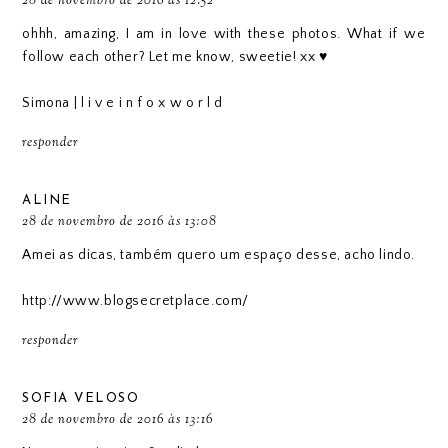
28 de novembro de 2016 às 12:52
ohhh, amazing, I am in love with these photos. What if we
follow each other? Let me know, sweetie! xx ♥
Simona |
l i v e i n f o x w o r l d
responder
ALINE
28 de novembro de 2016 às 13:08
Amei as dicas, também quero um espaço desse, acho lindo.
http://www.blogsecretplace.com/
responder
SOFIA VELOSO
28 de novembro de 2016 às 13:16