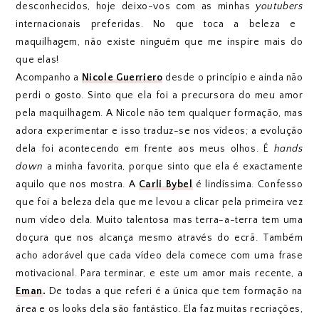
desconhecidos, hoje deixo-vos com as minhas
youtubers
internacionais preferidas. No que toca a beleza e
maquilhagem, não existe ninguém que me inspire mais do
que elas!
Acompanho a
Nicole Guerriero
desde o princípio e ainda não
perdi o gosto. Sinto que ela foi a precursora do meu amor
pela maquilhagem. A Nicole não tem qualquer formação, mas
adora experimentar e isso traduz-se nos vídeos; a evolução
dela foi acontecendo em frente aos meus olhos. É
hands
down
a minha favorita, porque sinto que ela é exactamente
aquilo que nos mostra. A
Carli Bybel
é lindíssima. Confesso
que foi a beleza dela que me levou a clicar pela primeira vez
num vídeo dela. Muito talentosa mas terra-a-terra tem uma
doçura que nos alcança mesmo através do ecrã. Também
acho adorável que cada vídeo dela comece com uma frase
motivacional. Para terminar, e este um amor mais recente, a
Eman
.
De todas a que referi é a única que tem formação na
área e os looks dela são fantástico. Ela faz muitas recriações,