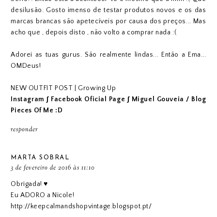
desilusão. Gosto imenso de testar produtos novos e os das
marcas brancas são apetecíveis por causa dos preços... Mas
acho que , depois disto , não volto a comprar nada :(
Adorei as tuas gurus. São realmente lindas... Então a Ema...
OMDeus!
NEW OUTFIT POST | Growing Up
Instagram
∫
Facebook Oficial Page
∫
Miguel Gouveia / Blog
Pieces Of Me :D
responder
MARTA SOBRAL
3 de fevereiro de 2016 às 11:10
Obrigada! ♥
Eu ADORO a Nicole!
http://keepcalmandshopvintage.blogspot.pt/