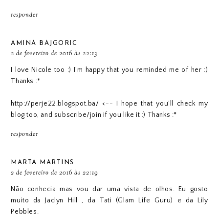
responder
AMINA BAJGORIC
2 de fevereiro de 2016 às 22:13
I love Nicole too :) I'm happy that you reminded me of her :)
Thanks :*
http://perje22.blogspot.ba/ <-- I hope that you'll check my
blog too, and subscribe/join if you like it :) Thanks :*
responder
MARTA MARTINS
2 de fevereiro de 2016 às 22:19
Não conhecia mas vou dar uma vista de olhos. Eu gosto
muito da Jaclyn Hill , da Tati (Glam Life Guru) e da Lily
Pebbles.