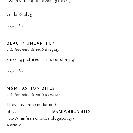
I wish you a good evening dear :)
La Flò ♡ blog
responder
BEAUTY UNEARTHLY
2 de fevereiro de 2016 às 19:45
amazing pictures :)...thx for sharing!
responder
M&M FASHION BITES
2 de fevereiro de 2016 às 20:24
They have nice makeup :)
BLOG M&MFASHIONBITES :
http://mmfashionbites.blogspot.gr/
Maria V.